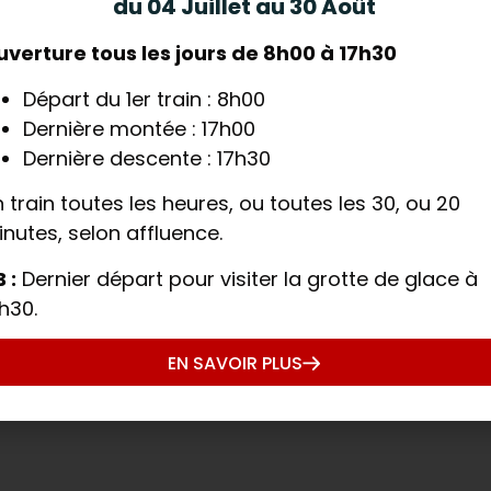
du 04 Juillet au 30 Août
 est saisissant. Mais derrière la beauté du paysage
uverture tous les jours de 8h00 à 17h30
. La Mer de Glace, autrefois imposante,
recule d’
dance s’accélère avec les étés de plus en plus cha
Départ du 1er train : 8h00
Dernière montée : 17h00
, est désormais recouverte de bâches pour limiter la
Dernière descente : 17h30
deviennent un symbole fragile de ce qui disparaît 
 train toutes les heures, ou toutes les 30, ou 20
eillance
nutes, selon affluence.
inante pour l’avenir des glaciers alpins
. Après 
 :
Dernier départ pour visiter la grotte de glace à
 grimper,
les petits glaciers alpins pourraient dis
h30.
EN SAVOIR PLUS
s le Montenvers, est l’un des plus surveillés. Il illus
t réduction de l’enneigement hivernal.