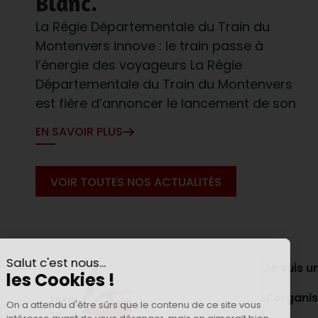
Blanc.
La Régie Départementale du Train du
Montenvers innove : le train passe à
l’énergie des voyageurs La Régie
Départementale du Train du Montenvers
est fière d’annoncer le lancement de son
EN SAVOIR PLUS
VOIR TOUTES NOS ACTUALITÉS
Je suis u
J’organis