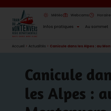
Météo
Webcams
Horaire
Infos pratiques
Au sommet
Accueil
>
Actualités
>
Canicule dans les Alpes : au Mo
Canicule da
les Alpes : a