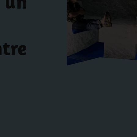
 un
ntre