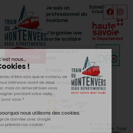
Suivez-
Je suis un
nous
professionnel du
tourisme
J’organise une
sortie scolaire
Donnez votre
BILLETTERIE
avis
Presse
CONTACT
Nos actualités
FAQ
4.8
(63
Laisser
avis)
un
avis
© Train du
Plan du site
Mentions légales
Montenvers. Tous
droits réservés.