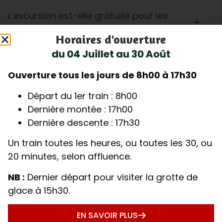
L’excursion est-elle gratuite pour les
enfants ou les seniors ?
Horaires d'ouverture
du 04 Juillet au 30 Août
Quel est le temps de visite ?
Ouverture tous les jours de 8h00 à 17h30
Départ du 1er train : 8h00
Quelles sont les restrictions ?
Dernière montée : 17h00
Dernière descente : 17h30
Un train toutes les heures, ou toutes les 30, ou
L’accès est-il adapté aux personnes à
20 minutes, selon affluence.
mobilité réduite ?
NB :
Dernier départ pour visiter la grotte de
glace à 15h30.
Puis-je accéder au train avec une
poussette ?
EN SAVOIR PLUS