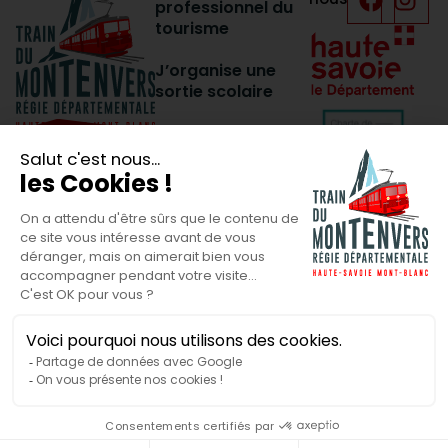
professionnel du
tourisme
J’organise une
sortie scolaire
Donnez votre
BILLETTERIE
avis
Presse
CONTACT
Nos actualités
FAQ
4.8
(63
Laisser
avis)
un
avis
© Train du
Plan du site
Mentions légales
Montenvers. Tous
droits réservés.
Politique de confidentialité