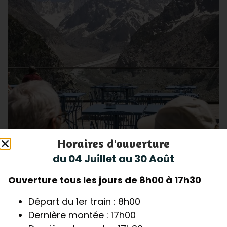
Horaires d'ouverture
Le Panoramique
du 04 Juillet au 30 Août
Un moment suspendu face à la Mer de Glace
Ouverture tous les jours de 8h00 à 17h30
Le restaurant Le Panoramique offre une
expérience unique au cœur des montagnes,
Départ du 1er train : 8h00
avec sa vaste terrasse panoramique et son
Dernière montée : 17h00
intérieur baigné...